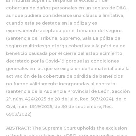
El Tribunal Supremo respalda la exclusión de
cobertura de daños personales en un seguro de D&O,
aunque pudiera considerarse una cláusula limitativa,
cuando esta se destaca en la póliza y es
expresamente aceptada por el tomador del seguro.
(Sentencia del Tribunal Supremo, Sala
La póliza de
seguro multirriesgo otorga cobertura a la pérdida de
beneficio causada por el cierre del establecimiento
decretado por la Covid-19 porque las condiciones
generales en las que se exigía un daño material para la
activación de la cobertura de pérdida de beneficios
no fueron válidamente incorporadas al contrato
(Sentencia de la Audiencia Provincial de León, Sección
2ª, núm. 424/2025 de 28 de julio, Rec. 503/2024)
, de lo
Civil, núm. 1349/2025, de 30 de septiembre, Rec.
6903/2022)
ABSTRACT: The Supreme Court upholds the exclusion
of
bodily injury claims
in a D&O insurance policy, even