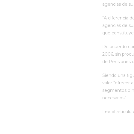
agencias de sus
“A diferencia d
agencias de sus
que constituye
De acuerdo con 
2006, sin prod
de Pensiones 
Siendo una fig
valor “ofrecer 
segmentos o ni
necesarios”.
Lee el artícul