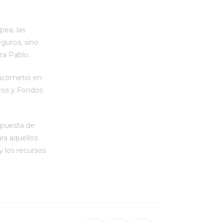
pea, las
eguros, sino
za Pablo.
 acometió en
ros y Fondos
opuesta de
ara aquellos
 los recursos