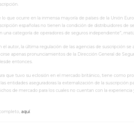
cripción.
e lo que ocurre en la inmensa mayoría de países de la Unión Euro
cripción españolas no tienen la condición de distribuidores de s
n una categoría de operadores de seguros independiente”, mati
el autor, la última regulación de las agencias de suscripción se
ucirse apenas pronunciamientos de la Dirección General de Segu
desde entonces.
ura que tuvo su eclosión en el mercado británico, tiene como pr
a las entidades aseguradoras la externalización de la suscripción p
chos de mercado para los cuales no cuentan con la experiencia y
o completo,
aquí
.