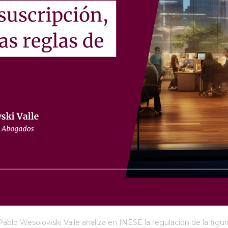
ablo Wesolowski Valle analiza en INESE la regulación de la figura 